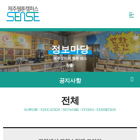
본
문
바
로
가
기
정보마당
제주도만의 웹툰 센스
창출!
공지사항
전체
SUPPORT / EDUCATION / NETWORK / STUDIO / EXHIBITION