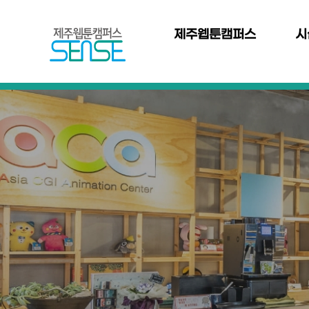
본문 바로가기
주
메
제주웹툰캠퍼스
시
뉴