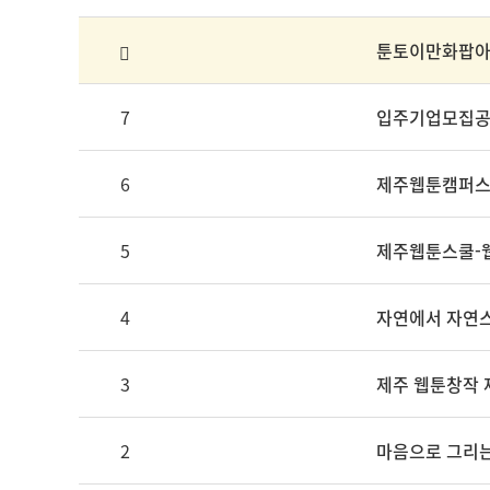
툰토이만화팝
7
입주기업모집
6
제주웹툰캠퍼
5
제주웹툰스쿨-
4
자연에서 자연
3
제주 웹툰창작 
2
마음으로 그리