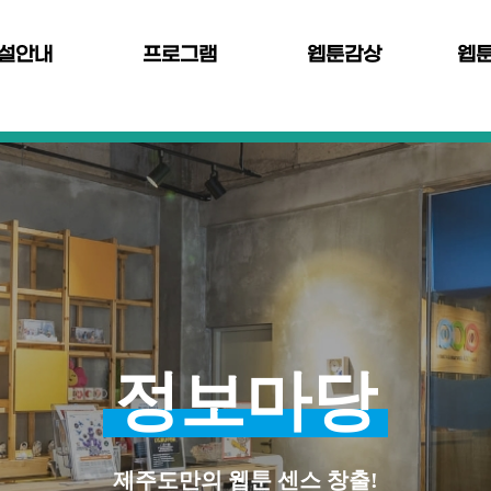
설안내
프로그램
웹툰감상
웹
정보마당
제주도만의 웹툰 센스 창출!