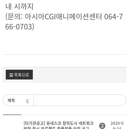
내 시까지
(문의: 아시아CGI애니메이션센터 064-7
66-0703)
목록으로
검색조건
등
[타기관공고] 유네스코 창의도시 네트워크
2020-0
제
첨
2
록
만화 전시 프로젝트 출품작품 모집 공고..
8-14