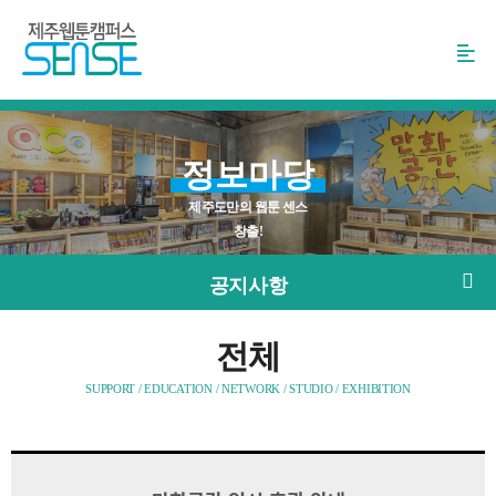
본
문
바
로
가
기
정보마당
제주도만의 웹툰 센스
창출!
공지사항
전체
SUPPORT / EDUCATION / NETWORK / STUDIO / EXHIBITION