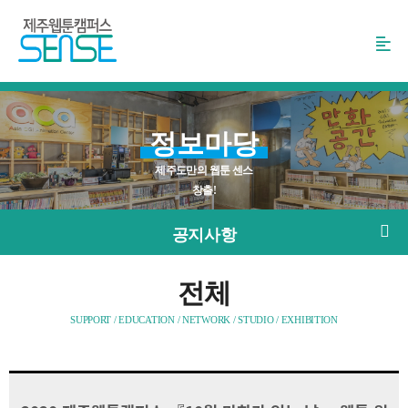
본
문
바
로
가
기
정보마당
제주도만의 웹툰 센스
창출!
공지사항
전체
SUPPORT / EDUCATION / NETWORK / STUDIO / EXHIBITION