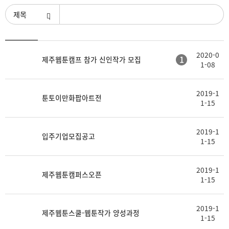
검색조건
등
2020-0
제
첨
1
제주웹툰캠프 참가 신인작가 모집
록
1-08
목
부
일
2019-1
툰토이만화팝아트전
1-15
2019-1
입주기업모집공고
1-15
2019-1
제주웹툰캠퍼스오픈
1-15
2019-1
제주웹툰스쿨-웹툰작가 양성과정
1-15