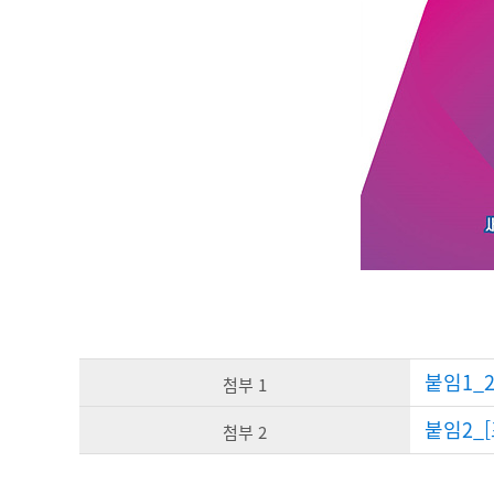
붙임1_2
첨부 1
붙임2_[
첨부 2