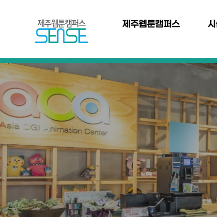
본문 바로가기
주
메
제주웹툰캠퍼스
시
뉴