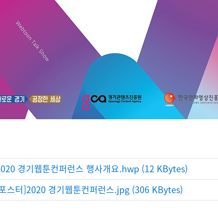
020 경기웹툰컨퍼런스 행사개요.hwp (12 KBytes)
포스터]2020 경기웹툰컨퍼런스.jpg (306 KBytes)