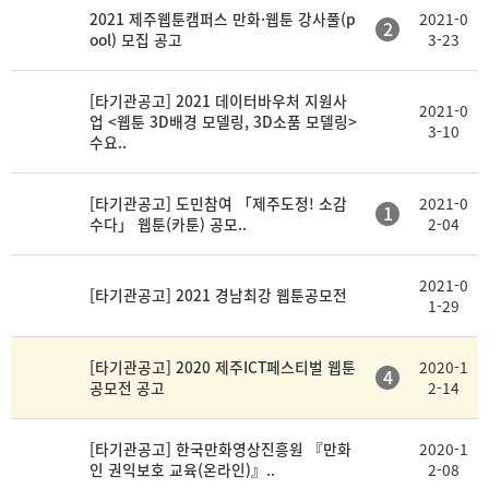
2021 제주웹툰캠퍼스 만화·웹툰 강사풀(p
2021-0
2
ool) 모집 공고
3-23
[타기관공고] 2021 데이터바우처 지원사
2021-0
업 <웹툰 3D배경 모델링, 3D소품 모델링>
3-10
수요..
[타기관공고] 도민참여 「제주도정! 소감
2021-0
1
수다」 웹툰(카툰) 공모..
2-04
2021-0
[타기관공고] 2021 경남최강 웹툰공모전
1-29
[타기관공고] 2020 제주ICT페스티벌 웹툰
2020-1
4
공모전 공고
2-14
[타기관공고] 한국만화영상진흥원 『만화
2020-1
인 권익보호 교육(온라인)』..
2-08