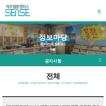
본
문
바
로
가
기
정보마당
제주도만의 웹툰 센스
창출!
공지사항
전체
SUPPORT / EDUCATION / NETWORK / STUDIO / EXHIBITION