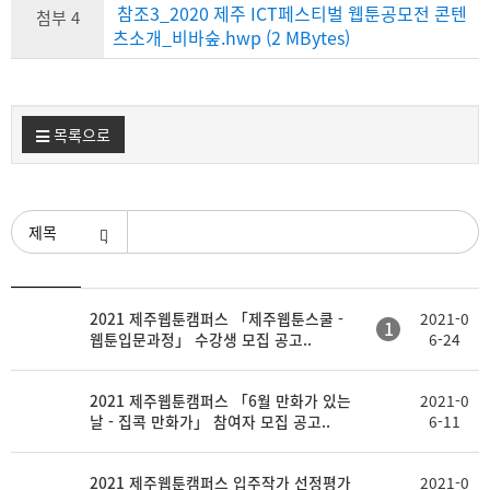
참조3_2020 제주 ICT페스티벌 웹툰공모전 콘텐
첨부 4
츠소개_비바숲.hwp (2 MBytes)
목록으로
검색조건
등
2021 제주웹툰캠퍼스 「제주웹툰스쿨 -
2021-0
제
첨
1
록
웹툰입문과정」 수강생 모집 공고..
6-24
목
부
일
2021 제주웹툰캠퍼스 「6월 만화가 있는
2021-0
날 - 집콕 만화가」 참여자 모집 공고..
6-11
2021 제주웹툰캠퍼스 입주작가 선정평가
2021-0