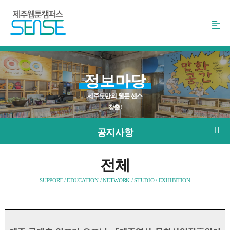
본
문
바
로
가
기
정보마당
제주도만의 웹툰 센스
창출!
공지사항
전체
SUPPORT / EDUCATION / NETWORK / STUDIO / EXHIBITION