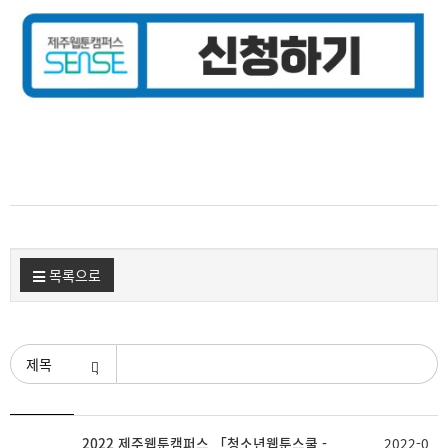
목록으로
검색조건
등
2022 제주웹툰캠퍼스 「청소년웹툰스쿨 -
2022-0
제
첨