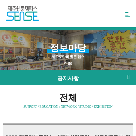
본
문
바
로
가
기
정보마당
제주도만의 웹툰 센스
창출!
공지사항
전체
SUPPORT / EDUCATION / NETWORK / STUDIO / EXHIBITION