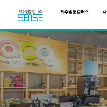
본문 바로가기
주
메
제주웹툰캠퍼스
시
뉴