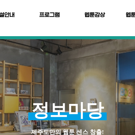
설안내
프로그램
웹툰감상
웹
정보마당
제주도만의 웹툰 센스 창출!