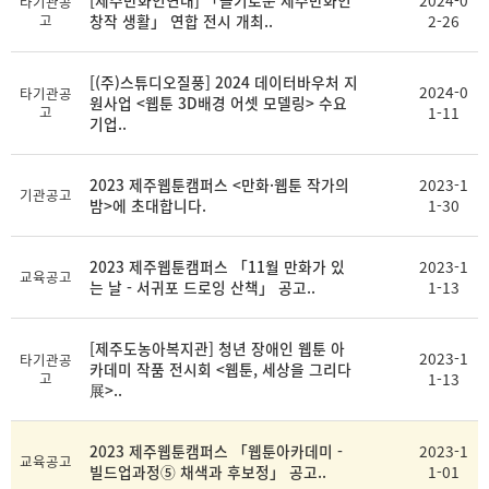
[제주만화인연대] 「슬기로운 제주만화인
2024-0
타기관공
고
창작 생활」 연합 전시 개최..
2-26
[(주)스튜디오질풍] 2024 데이터바우처 지
2024-0
타기관공
원사업 <웹툰 3D배경 어셋 모델링> 수요
고
1-11
기업..
2023 제주웹툰캠퍼스 <만화·웹툰 작가의
2023-1
기관공고
밤>에 초대합니다.
1-30
2023 제주웹툰캠퍼스 「11월 만화가 있
2023-1
교육공고
는 날 - 서귀포 드로잉 산책」 공고..
1-13
[제주도농아복지관] 청년 장애인 웹툰 아
2023-1
타기관공
카데미 작품 전시회 <웹툰, 세상을 그리다
고
1-13
展>..
2023 제주웹툰캠퍼스 「웹툰아카데미 -
2023-1
교육공고
빌드업과정⑤ 채색과 후보정」 공고..
1-01