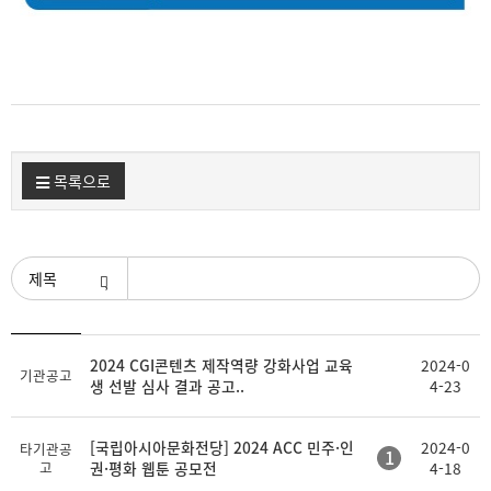
목록으로
검색조건
등
2024 CGI콘텐츠 제작역량 강화사업 교육
2024-0
제
첨
기관공고
록
생 선발 심사 결과 공고..
4-23
목
부
일
[국립아시아문화전당] 2024 ACC 민주·인
2024-0
타기관공
1
고
권·평화 웹툰 공모전
4-18