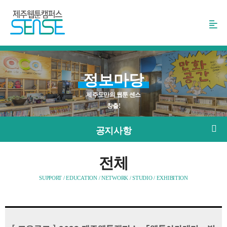
본
문
바
로
가
기
정보마당
제주도만의 웹툰 센스
창출!
공지사항
전체
SUPPORT / EDUCATION / NETWORK / STUDIO / EXHIBITION