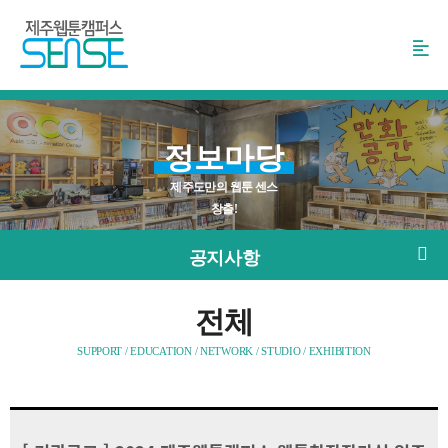
본
문
바
로
가
기
정보마당
제주도만의 웹툰 센스
창출!
공지사항
전체
SUPPORT / EDUCATION / NETWORK / STUDIO / EXHIBITION