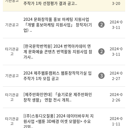
기관공고
주작가 1차 선정평가 결과 공고..
3-20
2024 문화창작품 홍보 마케팅 지원사업
2024-0
2
「개별 홍보마케팅 지원사업」 창작자(기
기관공고
3-11
업) ..
[한국문학번역원] 2024 번역아카데미 연
2024-0
타기관공
2
계 문화예술 콘텐츠 번역활동 지원사업 참
고
3-11
가사..
2024 제주웹툰캠퍼스 웹툰창작작가실 입
2024-0
3
기관공고
주작가 1차 모집 공고
2-27
[제주만화인연대] 「슬기로운 제주만화인
2024-0
타기관공
고
창작 생활」 연합 전시 개최..
2-26
[(주)스튜디오질풍] 2024 데이터바우처 지
2024-0
타기관공
원사업 <웹툰 3D배경 어셋 모델링> 수요
고
1-11
기업..