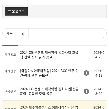
목록으로
검색조건
등
2024 CGI콘텐츠 제작역량 강화사업 교육
2024-0
제
첨
기관공고
록
생 선발 심사 결과 공고..
4-23
목
부
일
[국립아시아문화전당] 2024 ACC 민주·인
2024-0
타기관공
1
고
권·평화 웹툰 공모전
4-18
2024 CGI콘텐츠 제작역량 강화사업[웹툰
2024-0
1
교육공고
분야] 교육생 모집 공고..
3-20
2024 제주웹툰캠퍼스 웹툰창작작가실 입
2024-0