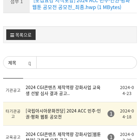
[모집요강 서식포함] 2024 ACC 민주·인권·평화
첨부 1
웹툰 공모전 공모전_최종.hwp (1 MBytes)
목록으로
검색조건
등
2024 CGI콘텐츠 제작역량 강화사업 교육
2024-0
제
첨
기관공고
록
생 선발 심사 결과 공고..
4-23
목
부
일
[국립아시아문화전당] 2024 ACC 민주·인
2024-0
타기관공
1
고
권·평화 웹툰 공모전
4-18
2024 CGI콘텐츠 제작역량 강화사업[웹툰
2024-0
1
교육공고