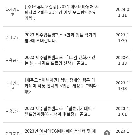
[(주)스튜디오질풍] 2024 데이터바우처 지
2024-0
타기관공
원사업 <웹툰 3D배경 어셋 모델링> 수요
고
1-11
기업..
2023 제주웹툰캠퍼스 <만화·웹툰 작가의
2023-1
기관공고
밤>에 초대합니다.
1-30
2023 제주웹툰캠퍼스 「11월 만화가 있
2023-1
교육공고
는 날 - 서귀포 드로잉 산책」 공고..
1-13
[제주도농아복지관] 청년 장애인 웹툰 아
2023-1
타기관공
카데미 작품 전시회 <웹툰, 세상을 그리다
고
1-13
展>..
2023 제주웹툰캠퍼스 「웹툰아카데미 -
2023-1
교육공고
빌드업과정⑤ 채색과 후보정」 공고..
1-01
2023년 아시아CGI애니메이션센터 및 제
2023-1
1
기관공고