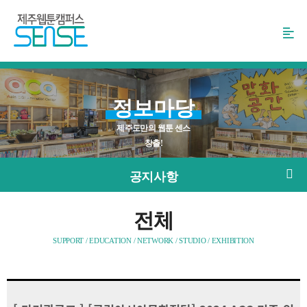
본
문
바
로
가
기
정보마당
제주도만의 웹툰 센스
창출!
공지사항
전체
SUPPORT / EDUCATION / NETWORK / STUDIO / EXHIBITION