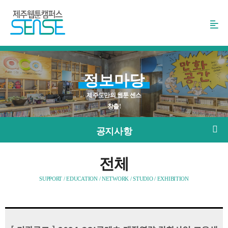
본
문
바
로
가
기
정보마당
제주도만의 웹툰 센스
창출!
공지사항
전체
SUPPORT / EDUCATION / NETWORK / STUDIO / EXHIBITION