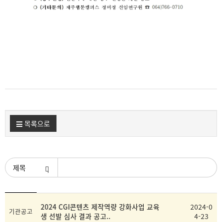
목록으로
검색조건
등
2024 CGI콘텐츠 제작역량 강화사업 교육
2024-0
제
첨
기관공고
록
생 선발 심사 결과 공고..
4-23
목
부