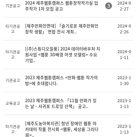
2024 제주웹툰캠퍼스 웹툰창작작가실 입
2024-0
3
기관공고
주작가 1차 모집 공고
2-27
[제주만화인연대] 「슬기로운 제주만화인
2024-0
타기관공
고
창작 생활」 연합 전시 개최..
2-26
[(주)스튜디오질풍] 2024 데이터바우처 지
2024-0
타기관공
원사업 <웹툰 3D배경 어셋 모델링> 수요
고
1-11
기업..
2023 제주웹툰캠퍼스 <만화·웹툰 작가의
2023-1
기관공고
밤>에 초대합니다.
1-30
2023 제주웹툰캠퍼스 「11월 만화가 있
2023-1
교육공고
는 날 - 서귀포 드로잉 산책」 공고..
1-13
[제주도농아복지관] 청년 장애인 웹툰 아
2023-1
타기관공
카데미 작품 전시회 <웹툰, 세상을 그리다
고
1-13
展>..