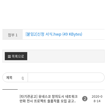
[붙임2]신청 서식.hwp (49 KBytes)
첨부 1
목록으로
검색조건
등
[타기관공고] 유네스코 창의도시 네트워크
2020-0
제
첨
2
록
만화 전시 프로젝트 출품작품 모집 공고..
8-14
목
부
일