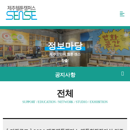
본
문
바
로
가
기
정보마당
제주도만의 웹툰 센스
창출!
공지사항
전체
SUPPORT / EDUCATION / NETWORK / STUDIO / EXHIBITION