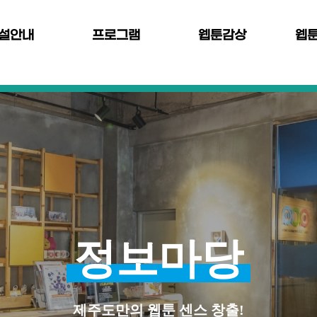
설안내
프로그램
웹툰감상
웹
정보마당
제주도만의 웹툰 센스 창출!