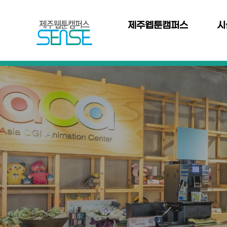
본문 바로가기
주
메
제주웹툰캠퍼스
시
뉴