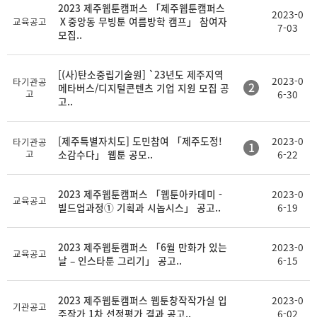
등
2023 제주웹툰캠퍼스 「제주웹툰캠퍼스
제
첨
2023-0
록
Ⅹ중앙동 무빙툰 여름방학 캠프」 참여자
교육공고
목
부
7-03
일
모집..
[(사)탄소중립기술원] `23년도 제주지역
2023-0
타기관공
2
메타버스/디지털콘텐츠 기업 지원 모집 공
고
6-30
고..
[제주특별자치도] 도민참여 「제주도정!
2023-0
타기관공
1
고
소감수다」 웹툰 공모..
6-22
2023 제주웹툰캠퍼스 「웹툰아카데미 -
2023-0
교육공고
빌드업과정① 기획과 시놉시스」 공고..
6-19
2023 제주웹툰캠퍼스 「6월 만화가 있는
2023-0
교육공고
날 – 인스타툰 그리기」 공고..
6-15
2023 제주웹툰캠퍼스 웹툰창작작가실 입
2023-0
기관공고
주작가 1차 선정평가 결과 공고..
6-02