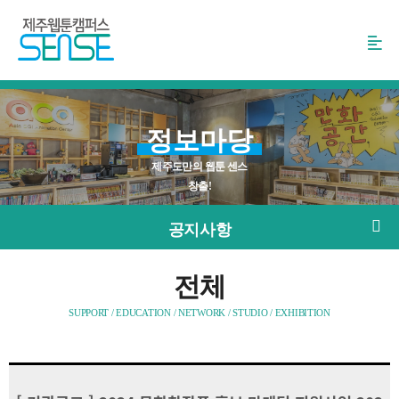
본
문
바
로
가
기
정보마당
제주도만의 웹툰 센스
창출!
공지사항
전체
SUPPORT / EDUCATION / NETWORK / STUDIO / EXHIBITION