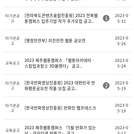
[전라북도콘텐츠융합진흥원] 2023 전북웹
2023-0
타기관공
1
고
툰캠퍼스 입주기업·작가 추가모집 공고..
5-31
2023-0
타기관공
[행정안전부] 지진안전 웹툰 공모전
고
5-26
2023 제주웹툰캠퍼스 「웹툰아카데미 -
2023-0
교육공고
스킬업과정② 3D블렌더」 공고..
5-24
[한국만화영상진흥원] 2023 대한민국 만
2023-0
타기관공
2
고
화평론공모전 작품 모집 공고..
5-19
2023-0
타기관공
[한국만화영상진흥원] 만화인 헬프데스크
고
5-19
2023 제주웹툰캠퍼스 『5월 만화가 있는
2023-0
교육공고
날 – 이모티콘 만들기』 공고..
5-17