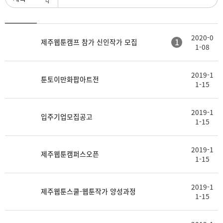
등
2020-0
제
첨
1
제주웹툰캠프 참가 신인작가 모집
록
1-08
목
부
일
2019-1
툰토이만화팝아트전
1-15
2019-1
입주기업모집공고
1-15
2019-1
제주웹툰캠퍼스오픈
1-15
2019-1
제주웹툰스쿨-웹툰작가 양성과정
1-15