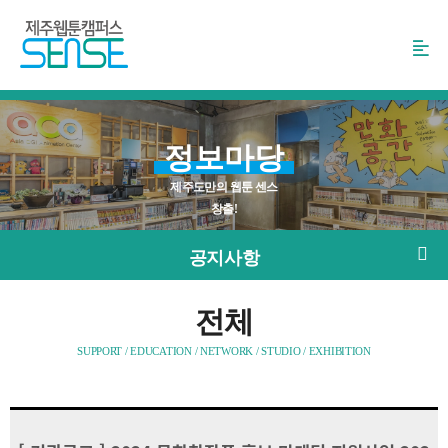
본
문
바
로
가
기
정보마당
제주도만의 웹툰 센스
창출!
공지사항
전체
SUPPORT / EDUCATION / NETWORK / STUDIO / EXHIBITION