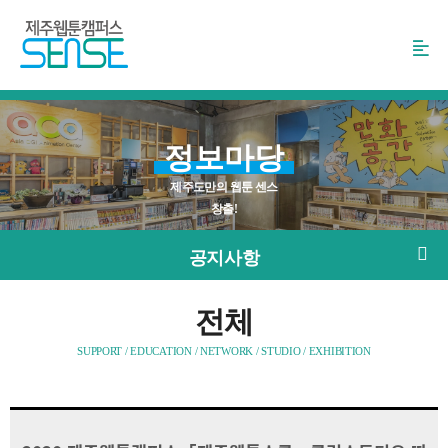
본
문
바
로
가
기
정보마당
제주도만의 웹툰 센스
창출!
공지사항
전체
SUPPORT / EDUCATION / NETWORK / STUDIO / EXHIBITION