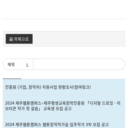
목록으로
검색조건
등
진흥원 (기업, 창작자) 지원사업 현황조사(참여링크)
제
첨
록
목
부
일
2024 제주웹툰캠퍼스×제주평생교육장학진흥원 「디지털 드로잉 - 이
모티콘 작가 첫 걸음」 교육생 모집 공고
2024 제주웹툰캠퍼스 웹툰창작작가실 입주작가 3차 모집 공고