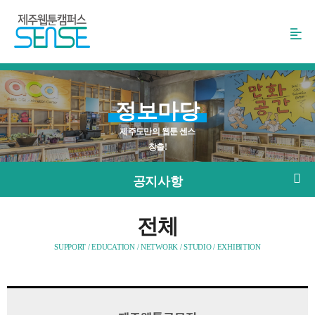
본
문
바
로
가
기
정보마당
제주도만의 웹툰 센스
창출!
공지사항
전체
SUPPORT / EDUCATION / NETWORK / STUDIO / EXHIBITION