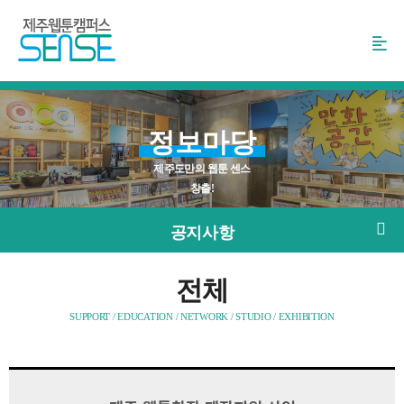
본
문
바
로
가
기
정보마당
제주도만의 웹툰 센스
창출!
공지사항
전체
SUPPORT / EDUCATION / NETWORK / STUDIO / EXHIBITION