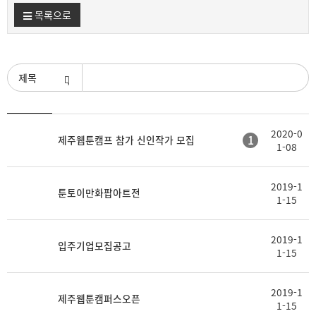
목록으로
검색조건
등
2020-0
제
첨
1
제주웹툰캠프 참가 신인작가 모집
록
1-08
목
부
일
2019-1
툰토이만화팝아트전
1-15
2019-1
입주기업모집공고
1-15
2019-1
제주웹툰캠퍼스오픈
1-15