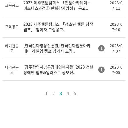
2023 제주웹툰캠퍼스 「웹툰아카데미 -
2023-0
교육공고
비즈니스과정② 만화강사양성」 공고..
7-11
2023 제주웹툰캠퍼스 「청소년 웹툰 창작
2023-0
교육공고
캠프」 참여자 모집공고..
7-10
[한국만화영상진흥원] 한국만화웹툰아카
2023-0
타기관공
1
고
데미 레벨업 캠프 참가자 모집..
7-07
[광주광역시남구장애인복지관] 2023 청년
2023-0
타기관공
1
고
장애인 웹툰&일러스트 공모전..
7-05
1
2
3
4
5