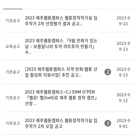
등
2023 제주웹툰캠퍼스 웹툰창작작가실 입
2023-0
제
첨
기관공고
록
주작가 2차 선정평가 결과 공고..
9-23
목
부
일
2023 제주웹툰캠퍼스 「9월 만화가 있는
2023-0
날 – 보름달나라 토끼 아트토이 만들기」
교육공고
9-13
수..
[2023 제주웹툰캠퍼스 지역 만화·웹툰 산
2023-0
2
기관공고
업 활성화 지원사업] 추진 공고..
9-13
2023 제주웹툰캠퍼스×CJ ENM O'PEN
2023-0
「헬로! 헬(hell)로 제주 웹툰 창작 캠프」
기관공고
9-12
선정 ..
2023 제주웹툰캠퍼스 웹툰창작작가실 입
2023-0
3
기관공고
주작가 2차 모집 공고
9-01