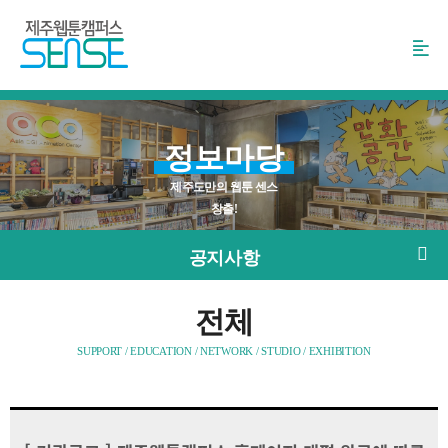
본
문
바
로
가
기
정보마당
제주도만의 웹툰 센스
창출!
공지사항
전체
SUPPORT / EDUCATION / NETWORK / STUDIO / EXHIBITION