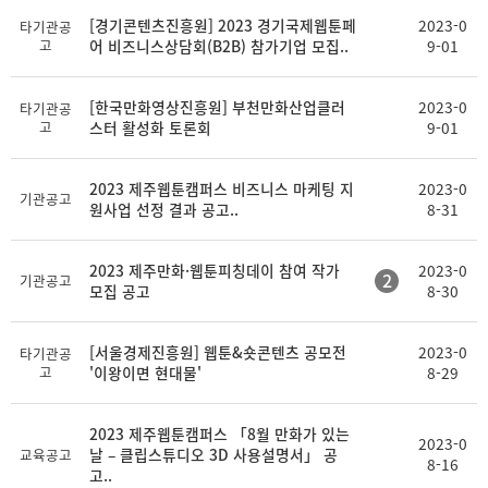
[경기콘텐츠진흥원] 2023 경기국제웹툰페
2023-0
타기관공
고
어 비즈니스상담회(B2B) 참가기업 모집..
9-01
[한국만화영상진흥원] 부천만화산업클러
2023-0
타기관공
고
스터 활성화 토론회
9-01
2023 제주웹툰캠퍼스 비즈니스 마케팅 지
2023-0
기관공고
원사업 선정 결과 공고..
8-31
2023 제주만화·웹툰피칭데이 참여 작가
2023-0
2
기관공고
모집 공고
8-30
[서울경제진흥원] 웹툰&숏콘텐츠 공모전
2023-0
타기관공
고
'이왕이면 현대물'
8-29
2023 제주웹툰캠퍼스 「8월 만화가 있는
2023-0
날 – 클립스튜디오 3D 사용설명서」 공
교육공고
8-16
고..