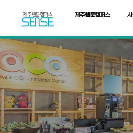
본문 바로가기
주
메
제주웹툰캠퍼스
시
뉴