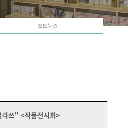
포토뉴스
클라쓰" <작품전시회>