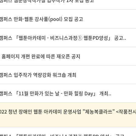
툰캠퍼스 웹툰창작작가실 입주작가 1차 모집 공고
캠퍼스 만화·웹툰 강사풀(pool) 모집 공고
툰캠퍼스 「웹툰아카데미 - 비즈니스과정① 웹툰PD양성」 공고..
홈페이지 개편 완료에 따른 재오픈 공지
툰캠퍼스 입주작가 역량강화 워크숍 개최
캠퍼스 「11월 만화가 있는 날 - 만화 힐링 Day」 개최..
2022 청년 장애인 웹툰 아카데미 운영사업 "제농복클라쓰" <작품전