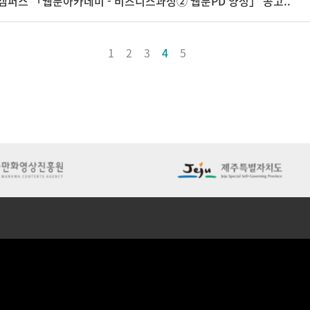
툰캠퍼스 「웹툰아카데미 - 비즈니스과정② 웹툰PD 양성」 공고..
1
2
3
4
5