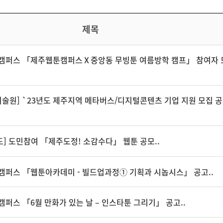
제목
툰캠퍼스 「제주웹툰캠퍼스Ⅹ중앙동 무빙툰 여름방학 캠프」 참여자 
기술원] `23년도 제주지역 메타버스/디지털콘텐츠 기업 지원 모집 공
] 도민참여 「제주도정! 소감수다」 웹툰 공모..
툰캠퍼스 「웹툰아카데미 - 빌드업과정① 기획과 시놉시스」 공고..
캠퍼스 「6월 만화가 있는 날 – 인스타툰 그리기」 공고..