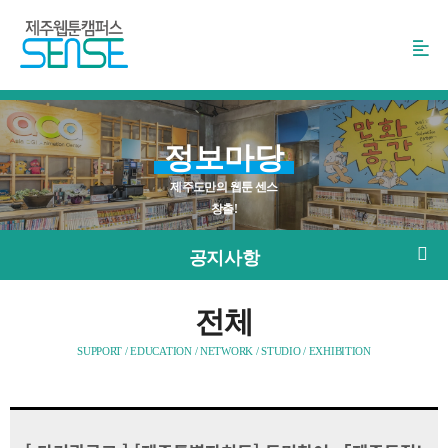
본
문
바
로
가
기
정보마당
제주도만의 웹툰 센스
창출!
공지사항
전체
SUPPORT / EDUCATION / NETWORK / STUDIO / EXHIBITION