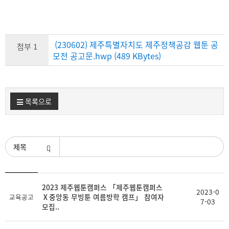
(230602) 제주특별자치도 제주정책공감 웹툰 공
첨부 1
모전 공고문.hwp (489 KBytes)
목록으로
검색조건
등
2023 제주웹툰캠퍼스 「제주웹툰캠퍼스
제
첨
2023-0
록
Ⅹ중앙동 무빙툰 여름방학 캠프」 참여자
교육공고
목
부
7-03
일
모집..