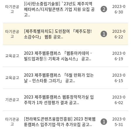
[(사)탄소중립기술원] `23년도 제주지역
2023-0
타기관공
2
메타버스/디지털콘텐츠 기업 지원 모집 공
고
6-30
고..
[제주특별자치도] 도민참여 「제주도정!
2023-0
타기관공
1
고
소감수다」 웹툰 공모..
6-22
2023 제주웹툰캠퍼스 「웹툰아카데미 -
2023-0
교육공고
빌드업과정① 기획과 시놉시스」 공고..
6-19
2023 제주웹툰캠퍼스 「6월 만화가 있는
2023-0
교육공고
날 – 인스타툰 그리기」 공고..
6-15
2023 제주웹툰캠퍼스 웹툰창작작가실 입
2023-0
기관공고
주작가 1차 선정평가 결과 공고..
6-02
[전라북도콘텐츠융합진흥원] 2023 전북웹
2023-0
타기관공
1
고
툰캠퍼스 입주기업·작가 추가모집 공고..
5-31