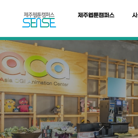
본문 바로가기
주
메
제주웹툰캠퍼스
시
뉴