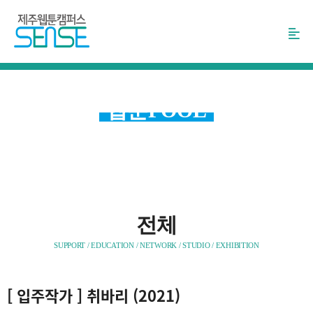
본
문
바
로
가
기
웹툰POOL
제주도만의 웹툰 센스
창출!
전체
SUPPORT / EDUCATION / NETWORK / STUDIO / EXHIBITION
[
입주작가
] 취바리 (2021)