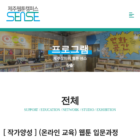
본
문
바
로
가
기
프로그램
제주도만의 웹툰 센스
창출!
전체
SUPPORT / EDUCATION / NETWORK / STUDIO / EXHIBITION
[
작가양성
] (온라인 교육) 웹툰 입문과정