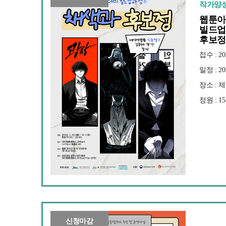
작가양
웹툰아
빌드업
후보정.
접수 : 202
일정 : 202
장소 :
정원 : 1
신청마감