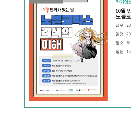
작가양
10월 
노블코
접수 : 202
일정 : 202
장소 :
정원 : 1