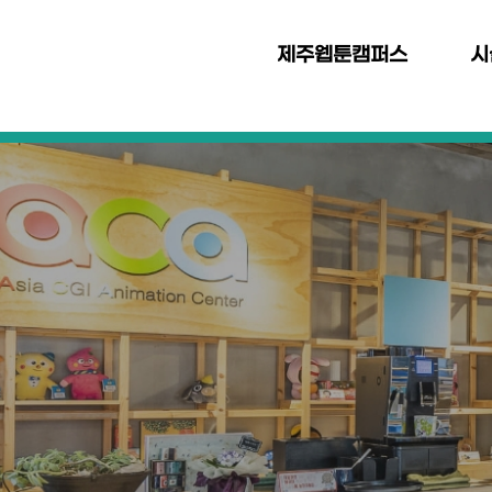
본문 바로가기
주
메
제주웹툰캠퍼스
시
뉴