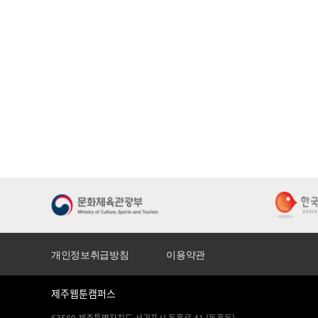
개인정보취급방침
이용약관
제주웹툰캠퍼스
63589 제주특별자치도 서귀포시 동홍로 41 (동홍동)