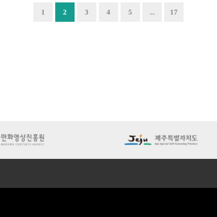
1
2
3
4
5
...
17