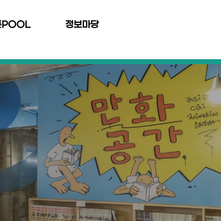
툰POOL
정보마당