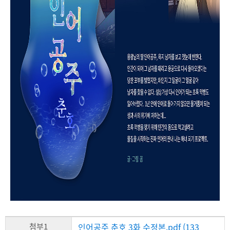
첨부1
인어공주 춘호 3화 수정본.pdf (133