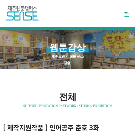
본
문
바
로
가
기
웹툰감상
제주도만의 웹툰 센스
창출!
전체
SUPPORT / EDUCATION / NETWORK / STUDIO / EXHIBITION
[
제작지원작품
] 인어공주 춘호 3화