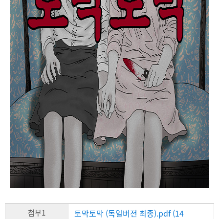
첨부1
토막토막 (독일버전 최종).pdf (14