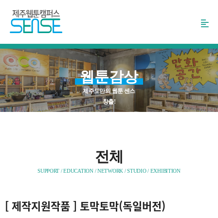
본
문
바
로
가
기
웹툰감상
제주도만의 웹툰 센스
창출!
전체
SUPPORT / EDUCATION / NETWORK / STUDIO / EXHIBITION
[
제작지원작품
] 토막토막(독일버전)