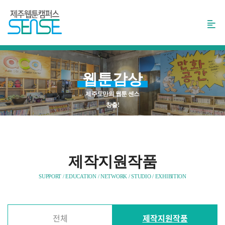
본
문
바
로
가
기
웹툰감상
제주도만의 웹툰 센스
창출!
제작지원작품
SUPPORT / EDUCATION / NETWORK / STUDIO / EXHIBITION
전체
제작지원작품