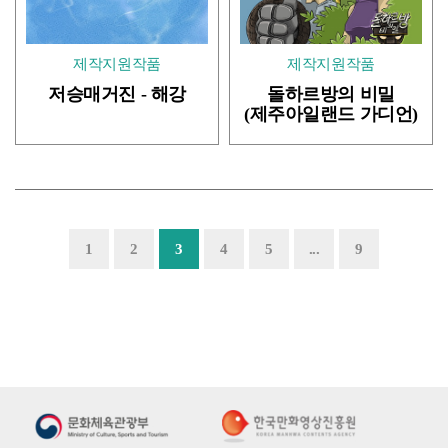
제작지원작품
제작지원작품
저승매거진 - 해강
돌하르방의 비밀
(제주아일랜드 가디언)
- 노지..
1
2
3
4
5
...
9