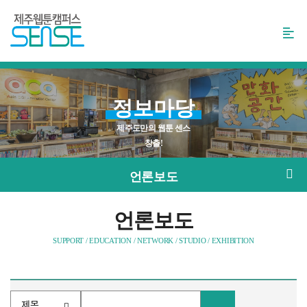
본
문
바
로
가
기
정보마당
제주도만의 웹툰 센스
창출!
언론보도
언론보도
SUPPORT / EDUCATION / NETWORK / STUDIO / EXHIBITION
검색조건